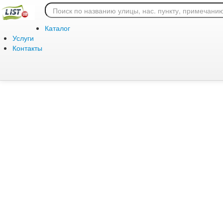
Ошибка 404: страница
Каталог
Услуги
Контакты