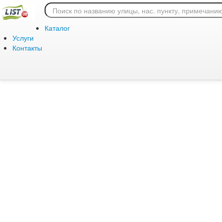
Ошибка 404: страница
Каталог
Услуги
Контакты