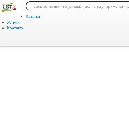
Ошибка 404: страница
Каталог
Услуги
Контакты