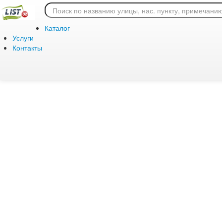
Ошибка 404: страница
Каталог
Услуги
Контакты