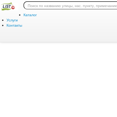
Ошибка 404: страница
Каталог
Услуги
Контакты