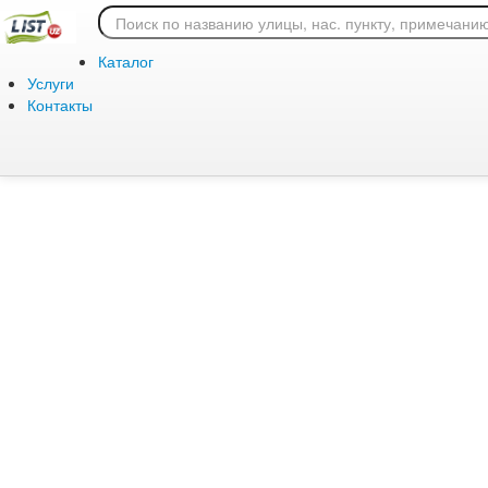
Ошибка 404: страница
Каталог
Услуги
Контакты