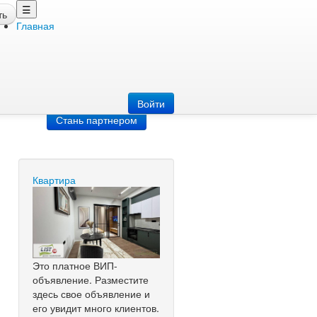
☰
ть
Главная
Добавить
объявление
Добавь сайт
Войти
Стань партнером
Квартира
Это платное ВИП-
объявление. Разместите
здесь свое объявление и
его увидит много клиентов.