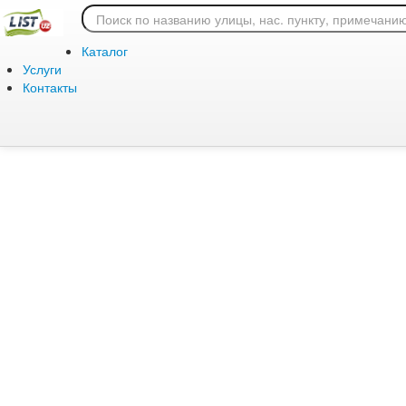
Ошибка 404: страница
Каталог
Услуги
Контакты