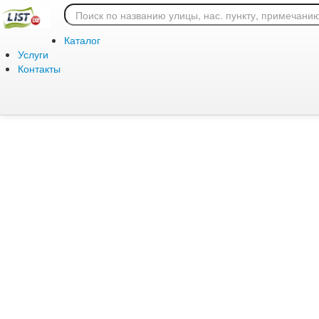
Ошибка 404: страница
Каталог
Услуги
Контакты