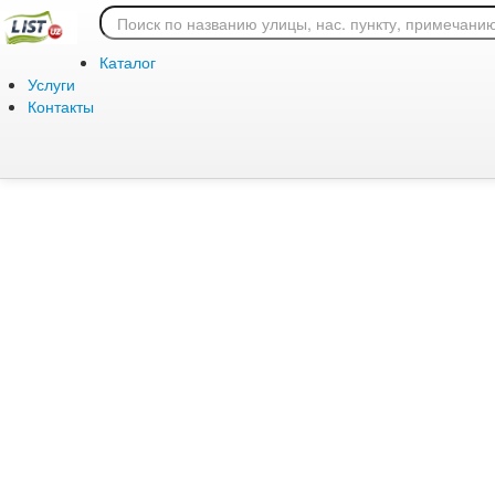
Ошибка 404: страница
Каталог
Услуги
Контакты