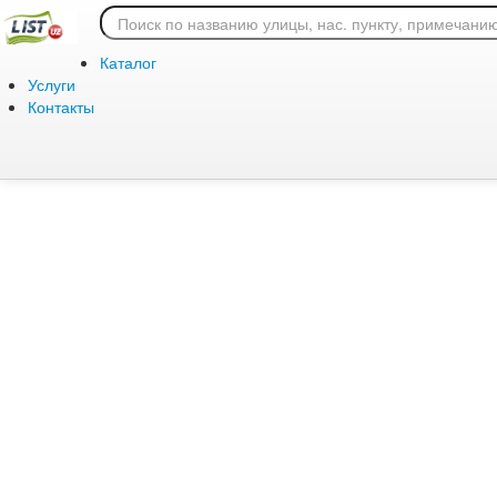
Ошибка 404: страница
Каталог
Услуги
Контакты