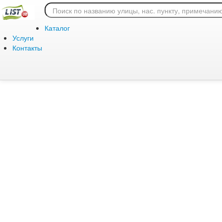
Ошибка 404: страница
Каталог
Услуги
Контакты