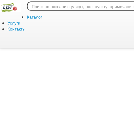
Ошибка 404: страница
Каталог
Услуги
Контакты