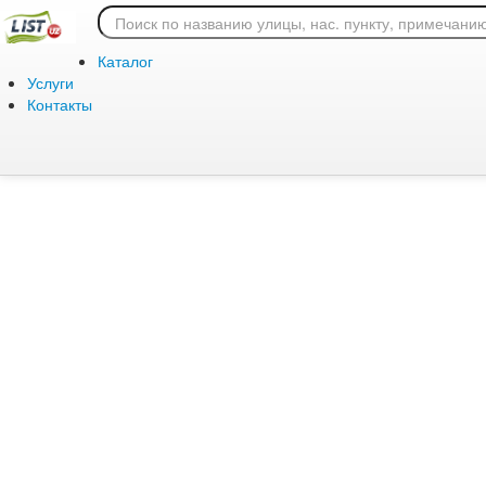
Ошибка 404: страница
Каталог
Услуги
Контакты