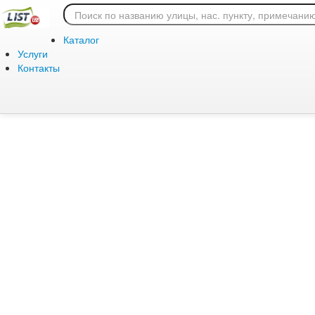
Ошибка 404: страница
Каталог
Услуги
Контакты