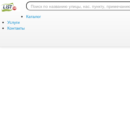
Ошибка 404: страница
Каталог
Услуги
Контакты