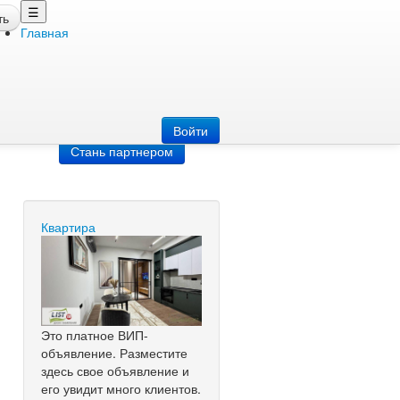
☰
ть
Главная
Добавить
объявление
Добавь сайт
Войти
Стань партнером
Квартира
Это платное ВИП-
объявление. Разместите
здесь свое объявление и
его увидит много клиентов.