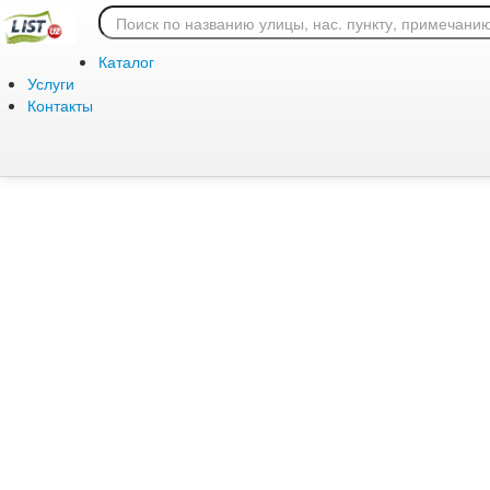
Ошибка 404: страница
Каталог
Услуги
Контакты