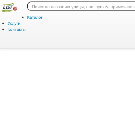
Ошибка 404: страница
Каталог
Услуги
Контакты