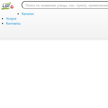
Ошибка 404: страница
Каталог
Услуги
Контакты