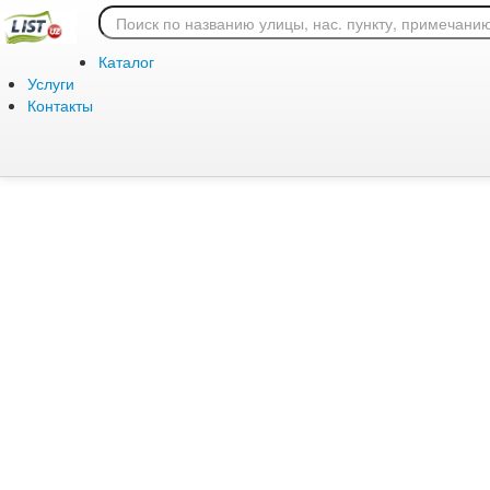
Ошибка 404: страница
Каталог
Услуги
Контакты