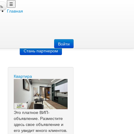
☰
ть
Главная
Добавить
объявление
Добавь сайт
Войти
Стань партнером
Квартира
Это платное ВИП-
объявление. Разместите
здесь свое объявление и
его увидит много клиентов.