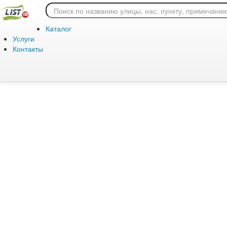
Ошибка 404: страница
Каталог
Услуги
Контакты