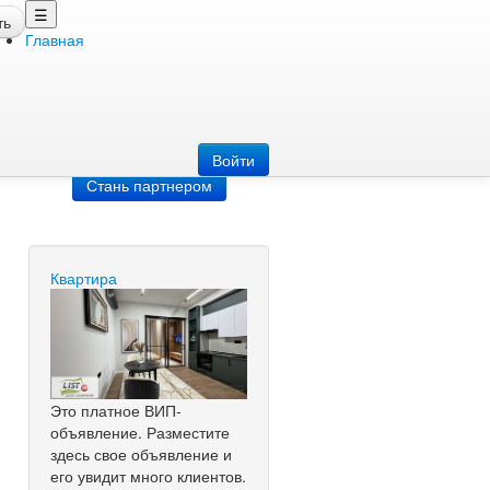
☰
ть
Главная
Добавить
объявление
Добавь сайт
Войти
Стань партнером
Квартира
Это платное ВИП-
объявление. Разместите
здесь свое объявление и
его увидит много клиентов.