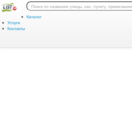
Ошибка 404: страница
Каталог
Услуги
Контакты