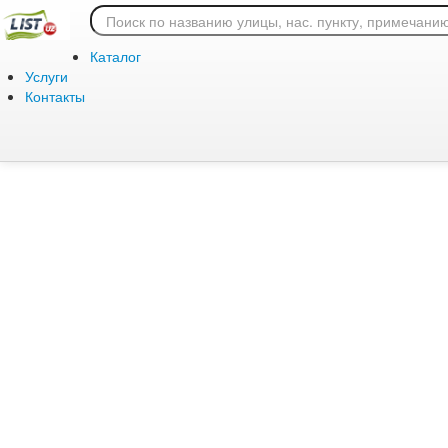
Ошибка 404: страница
Каталог
Услуги
Контакты