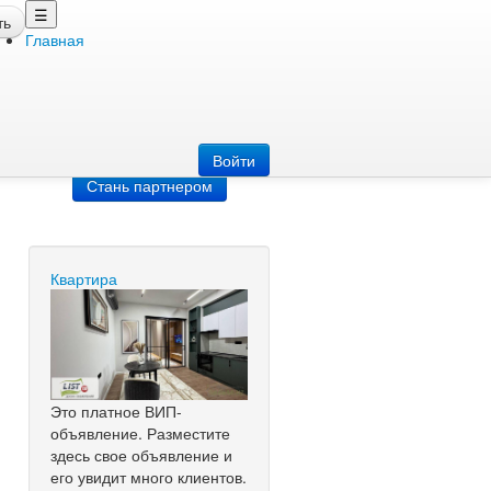
☰
ть
Главная
Добавить
объявление
Добавь сайт
Войти
Стань партнером
Квартира
Это платное ВИП-
объявление. Разместите
здесь свое объявление и
его увидит много клиентов.