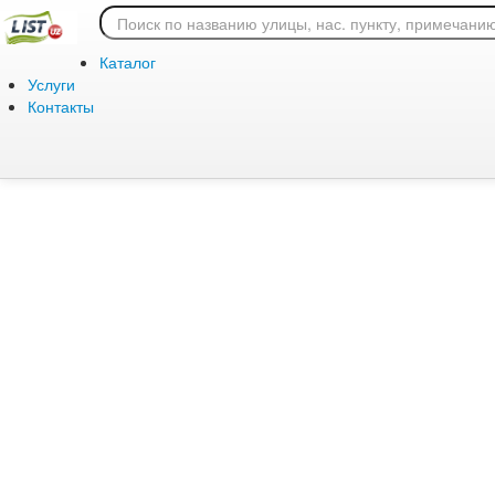
Ошибка 404: страница
Каталог
Услуги
Контакты