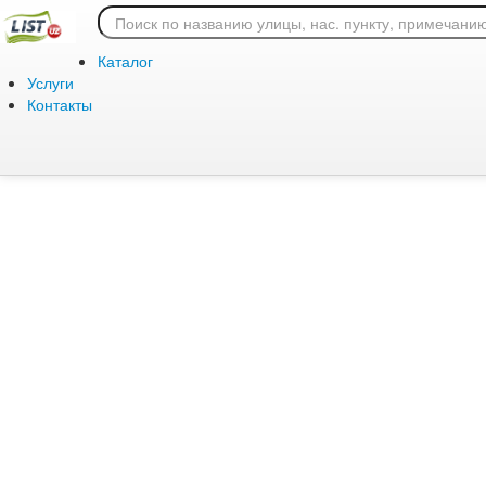
Ошибка 404: страница
Каталог
Услуги
Контакты