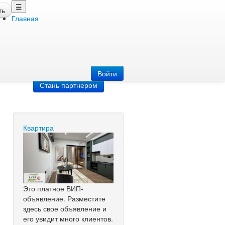
☰
ть
Главная
Добавить
объявление
Добавь сайт
Войти
Стань партнером
Квартира
Это платное ВИП-
объявление. Разместите
здесь свое объявление и
его увидит много клиентов.