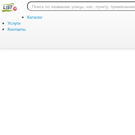
Ошибка 404: страница
Каталог
Услуги
Контакты