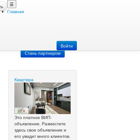
☰
ть
Главная
Добавить
объявление
Добавь сайт
Войти
Стань партнером
Квартира
Это платное ВИП-
объявление. Разместите
здесь свое объявление и
его увидит много клиентов.