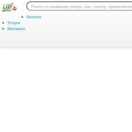
Ошибка 404: страница
Каталог
Услуги
Контакты