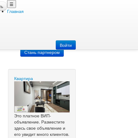
☰
ть
Главная
Добавить
объявление
Добавь сайт
Войти
Стань партнером
Квартира
Это платное ВИП-
объявление. Разместите
здесь свое объявление и
его увидит много клиентов.