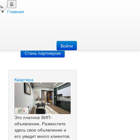
☰
ть
Главная
Добавить
объявление
Добавь сайт
Войти
Стань партнером
Квартира
Это платное ВИП-
объявление. Разместите
здесь свое объявление и
его увидит много клиентов.