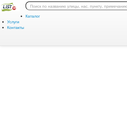
Ошибка 404: страница
Каталог
Услуги
Контакты