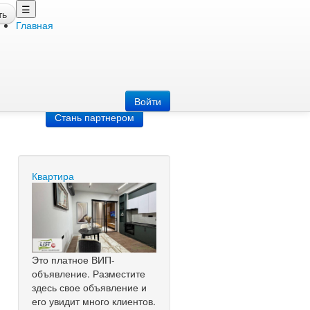
☰
ть
Главная
Добавить
объявление
Добавь сайт
Войти
Стань партнером
Квартира
Это платное ВИП-
объявление. Разместите
здесь свое объявление и
его увидит много клиентов.