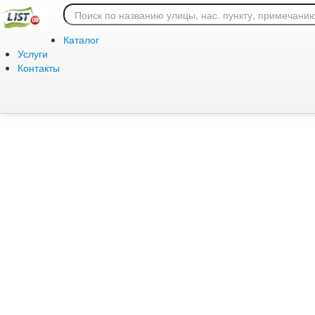
Ошибка 404: страница
Каталог
Услуги
Контакты