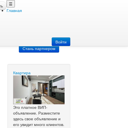
☰
ть
Главная
Добавить
объявление
Добавь сайт
Войти
Стань партнером
Квартира
Это платное ВИП-
объявление. Разместите
здесь свое объявление и
его увидит много клиентов.