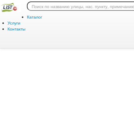
Ошибка 404: страница
Каталог
Услуги
Контакты