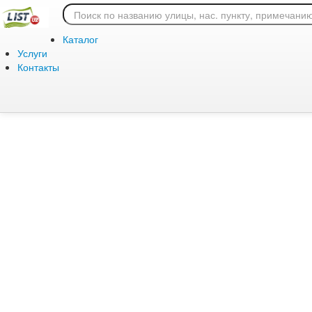
Ошибка 404: страница
Каталог
Услуги
Контакты