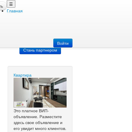
☰
ть
Главная
Добавить
объявление
Добавь сайт
Войти
Стань партнером
Квартира
Это платное ВИП-
объявление. Разместите
здесь свое объявление и
его увидит много клиентов.