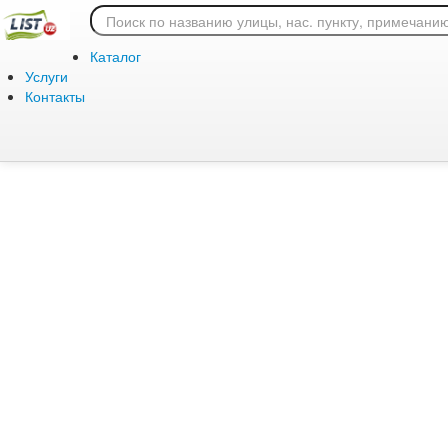
Ошибка 404: страница
Каталог
Услуги
Контакты