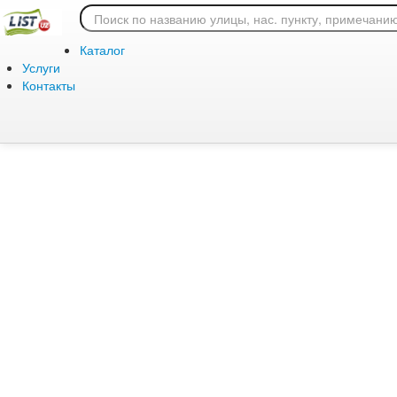
Ошибка 404: страница
Каталог
Услуги
Контакты