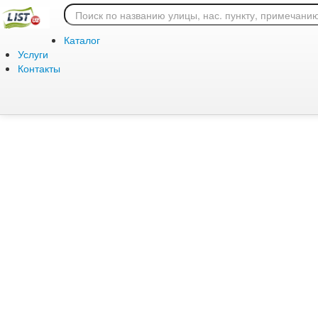
Ошибка 404: страница
Каталог
Услуги
Контакты