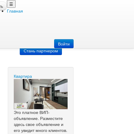
☰
ть
Главная
Добавить
объявление
Добавь сайт
Войти
Стань партнером
Квартира
Это платное ВИП-
объявление. Разместите
здесь свое объявление и
его увидит много клиентов.