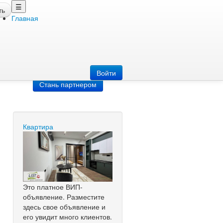
☰
ть
Главная
Добавить
объявление
Добавь сайт
Войти
Стань партнером
Квартира
Это платное ВИП-
объявление. Разместите
здесь свое объявление и
его увидит много клиентов.