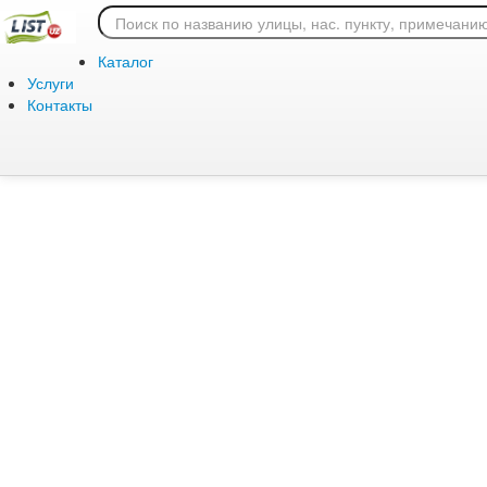
Ошибка 404: страница
Каталог
Услуги
Контакты