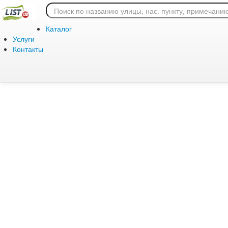
Ошибка 404: страница
Каталог
Услуги
Контакты