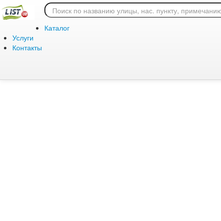
Ошибка 404: страница
Каталог
Услуги
Контакты